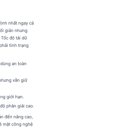
định nhất ngay cả
tối giản nhưng
 Tốc độ tải dữ
phải tình trạng
 dùng an toàn
 nhưng vẫn giữ
ng giới hạn.
độ phân giải cao.
ản đến nâng cao,
về mặt công nghệ