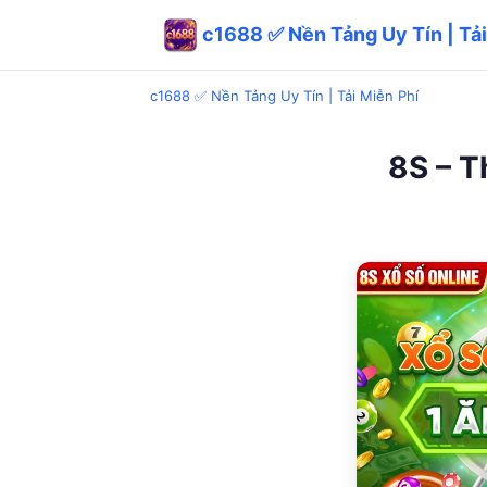
c1688 ✅ Nền Tảng Uy Tín | Tải
c1688 ✅ Nền Tảng Uy Tín | Tải Miễn Phí
8S – T