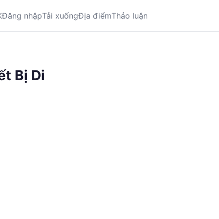
K
Đăng nhập
Tải xuống
Địa điểm
Thảo luận
t Bị Di