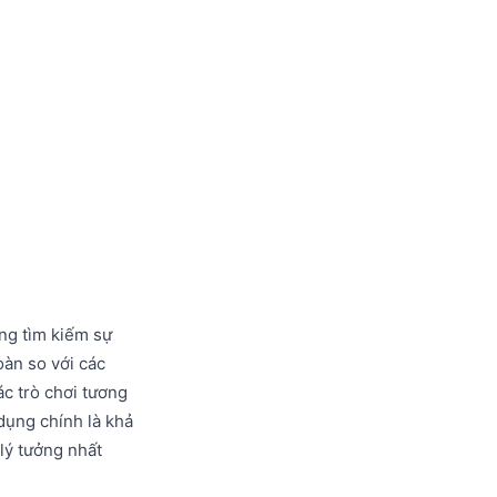
ùng tìm kiếm sự
oàn so với các
c trò chơi tương
dụng chính là khả
lý tưởng nhất