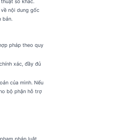
 thuật số khác.
m về nội dung gốc
 bản.
 hợp pháp theo quy
chính xác, đầy đủ
hoản của mình. Nếu
cho bộ phận hỗ trợ
 phạm pháp luật