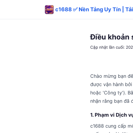
c1688 ✅ Nền Tảng Uy Tín | Tải
Điều khoản 
Cập nhật lần cuối: 20
Chào mừng bạn đến
được vận hành bởi
hoặc 'Công ty'). B
nhận rằng bạn đã đ
1. Phạm vi Dịch v
c1688 cung cấp một