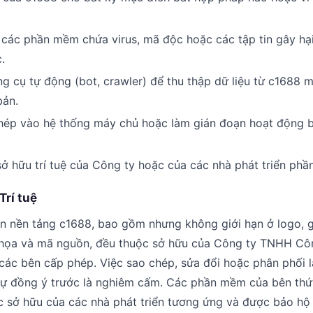
án các phần mềm chứa virus, mã độc hoặc các tập tin gây hạ
.
g cụ tự động (bot, crawler) để thu thập dữ liệu từ c1688 
bản.
hép vào hệ thống máy chủ hoặc làm gián đoạn hoạt động 
ở hữu trí tuệ của Công ty hoặc của các nhà phát triển ph
Trí tuệ
ên nền tảng c1688, bao gồm nhưng không giới hạn ở logo, g
 họa và mã nguồn, đều thuộc sở hữu của Công ty TNHH Cô
ác bên cấp phép. Việc sao chép, sửa đổi hoặc phân phối l
ự đồng ý trước là nghiêm cấm. Các phần mềm của bên th
c sở hữu của các nhà phát triển tương ứng và được bảo hộ 