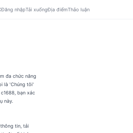
K
Đăng nhập
Tải xuống
Địa điểm
Thảo luận
ềm đa chức năng
 là 'Chúng tôi'
 c1688, bạn xác
ụ này.
hông tin, tải