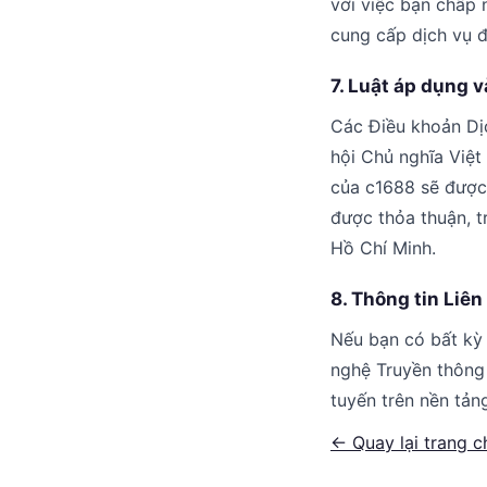
với việc bạn chấp
cung cấp dịch vụ đ
7. Luật áp dụng 
Các Điều khoản Dịc
hội Chủ nghĩa Việt
của c1688 sẽ được 
được thỏa thuận, t
Hồ Chí Minh.
8. Thông tin Liên
Nếu bạn có bất kỳ 
nghệ Truyền thông 
tuyến trên nền tản
← Quay lại trang c