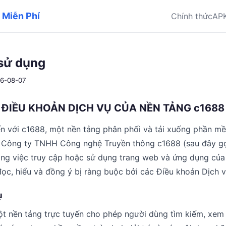
 Miễn Phí
Chính thức
AP
sử dụng
26-08-07
ĐIỀU KHOẢN DỊCH VỤ CỦA NỀN TẢNG c1688
 với c1688, một nền tảng phân phối và tải xuống phần m
 Công ty TNHH Công nghệ Truyền thông c1688 (sau đây gọi
ằng việc truy cập hoặc sử dụng trang web và ứng dụng của
ọc, hiểu và đồng ý bị ràng buộc bởi các Điều khoản Dịch v
ụ
 nền tảng trực tuyến cho phép người dùng tìm kiếm, xem t