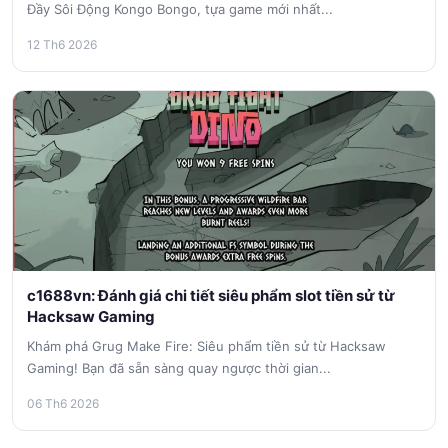
Đầy Sôi Động Kongo Bongo, tựa game mới nhất...
12 Th6 2026
c1688vn: Đánh giá chi tiết siêu phẩm slot tiền sử từ
Hacksaw Gaming
Khám phá Grug Make Fire: Siêu phẩm tiền sử từ Hacksaw
Gaming! Bạn đã sẵn sàng quay ngược thời gian...
06 Th6 2026