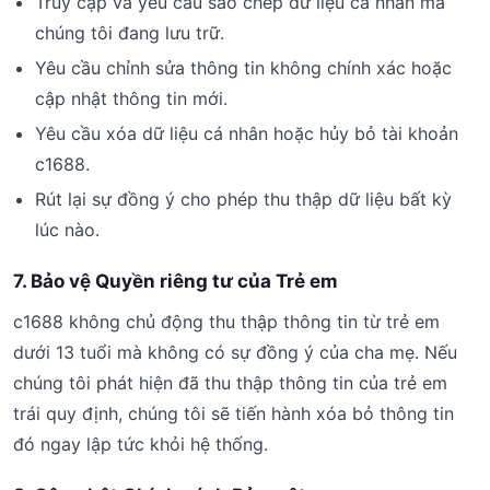
Truy cập và yêu cầu sao chép dữ liệu cá nhân mà
chúng tôi đang lưu trữ.
Yêu cầu chỉnh sửa thông tin không chính xác hoặc
cập nhật thông tin mới.
Yêu cầu xóa dữ liệu cá nhân hoặc hủy bỏ tài khoản
c1688.
Rút lại sự đồng ý cho phép thu thập dữ liệu bất kỳ
lúc nào.
7. Bảo vệ Quyền riêng tư của Trẻ em
c1688 không chủ động thu thập thông tin từ trẻ em
dưới 13 tuổi mà không có sự đồng ý của cha mẹ. Nếu
chúng tôi phát hiện đã thu thập thông tin của trẻ em
trái quy định, chúng tôi sẽ tiến hành xóa bỏ thông tin
đó ngay lập tức khỏi hệ thống.