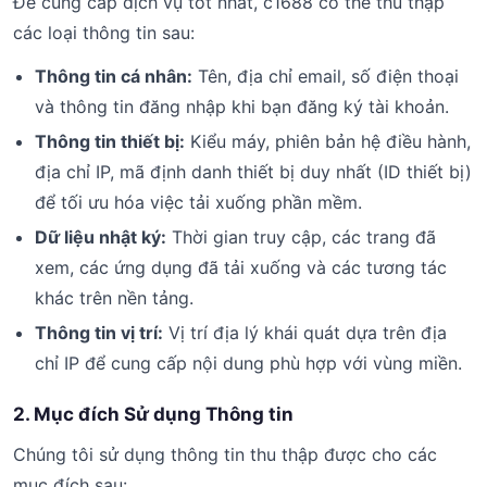
Để cung cấp dịch vụ tốt nhất, c1688 có thể thu thập
các loại thông tin sau:
Thông tin cá nhân:
Tên, địa chỉ email, số điện thoại
và thông tin đăng nhập khi bạn đăng ký tài khoản.
Thông tin thiết bị:
Kiểu máy, phiên bản hệ điều hành,
địa chỉ IP, mã định danh thiết bị duy nhất (ID thiết bị)
để tối ưu hóa việc tải xuống phần mềm.
Dữ liệu nhật ký:
Thời gian truy cập, các trang đã
xem, các ứng dụng đã tải xuống và các tương tác
khác trên nền tảng.
Thông tin vị trí:
Vị trí địa lý khái quát dựa trên địa
chỉ IP để cung cấp nội dung phù hợp với vùng miền.
2. Mục đích Sử dụng Thông tin
Chúng tôi sử dụng thông tin thu thập được cho các
mục đích sau: