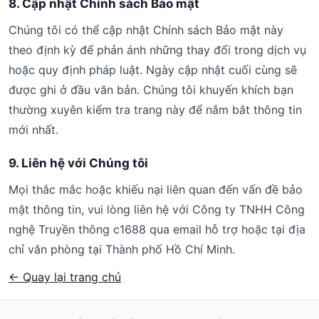
8. Cập nhật Chính sách Bảo mật
Chúng tôi có thể cập nhật Chính sách Bảo mật này
theo định kỳ để phản ánh những thay đổi trong dịch vụ
hoặc quy định pháp luật. Ngày cập nhật cuối cùng sẽ
được ghi ở đầu văn bản. Chúng tôi khuyến khích bạn
thường xuyên kiểm tra trang này để nắm bắt thông tin
mới nhất.
9. Liên hệ với Chúng tôi
Mọi thắc mắc hoặc khiếu nại liên quan đến vấn đề bảo
mật thông tin, vui lòng liên hệ với Công ty TNHH Công
nghệ Truyền thông c1688 qua email hỗ trợ hoặc tại địa
chỉ văn phòng tại Thành phố Hồ Chí Minh.
← Quay lại trang chủ