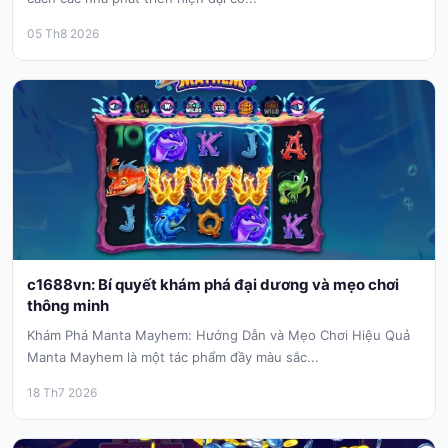
05 Th8 2026
c1688vn: Bí quyết khám phá đại dương và mẹo chơi
thông minh
Khám Phá Manta Mayhem: Hướng Dẫn và Mẹo Chơi Hiệu Quả
Manta Mayhem là một tác phẩm đầy màu sắc...
18 Th7 2026